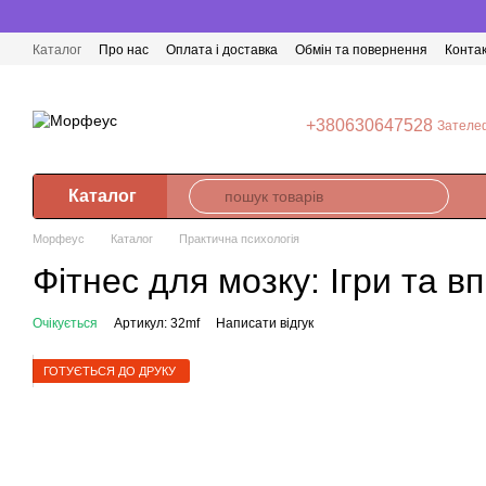
Перейти до основного контенту
Каталог
Про нас
Оплата і доставка
Обмін та повернення
Конта
+380630647528
Зателе
Каталог
Морфеус
Каталог
Практична психологія
Фітнес для мозку: Ігри та 
Очікується
Артикул: 32mf
Написати відгук
ГОТУЄТЬСЯ ДО ДРУКУ