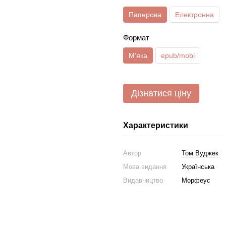
Паперова
Електронна
Формат
Мʼяка
epub/mobi
Дізнатися ціну
Характеристики
Автор
Том Вуджек
Мова видання
Українська
Видавництво
Морфеус