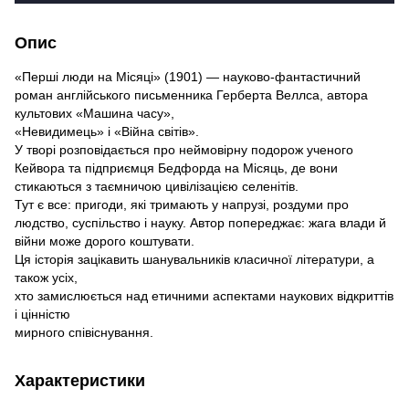
Опис
«Перші люди на Місяці» (1901) — науково-фантастичний
роман англійського письменника Герберта Веллса, автора
культових «Машина часу»,
«Невидимець» і «Війна світів».
У творі розповідається про неймовірну подорож ученого
Кейвора та підприємця Бедфорда на Місяць, де вони
стикаються з таємничою цивілізацією селенітів.
Тут є все: пригоди, які тримають у напрузі, роздуми про
людство, суспільство і науку. Автор попереджає: жага влади й
війни може дорого коштувати.
Ця історія зацікавить шанувальників класичної літератури, а
також усіх,
хто замислюється над етичними аспектами наукових відкриттів
і цінністю
мирного співіснування.
Характеристики