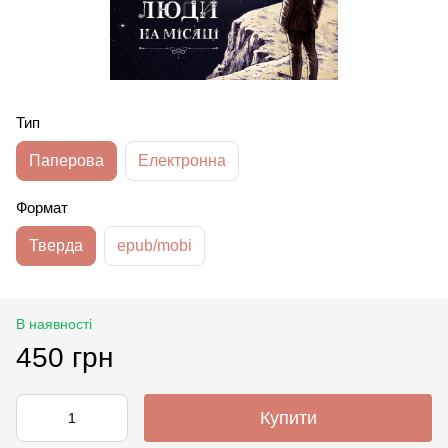
Тип
Паперова
Електронна
Формат
Тверда
epub/mobi
В наявності
450 грн
Купити