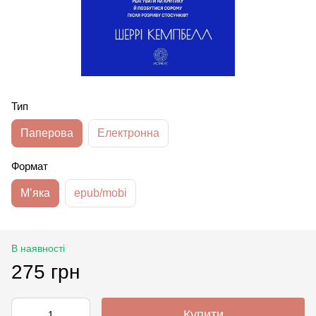
Тип
Паперова
Електронна
Формат
Мʼяка
epub/mobi
В наявності
275 грн
Купити