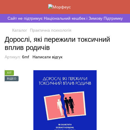
Сайт не підтримує Національний кешбек і Зимову Підтримку
Каталог
Практична психологія
Дорослі, які пережили токсичний
вплив родичів
Артикул:
6mf
Написати відгук
ХІТ
ВІДЕО