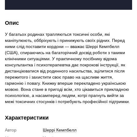
Опис
У багатьох родинах трапляються токсичні особи, які
маніпулюють, оббріхують і принижують своїх рідних. Перед
ними слід поставити кордони — вважає Шеррі Кемпбелл
(США), спираючись на багаторічний досвід роботи з такими
клінічними ситуаціями. У практичному посібнику відома
консультантка і психотерапевтка дає покрокові інструкції, як
дистанціюватися від родинного насильства, зцілитися після
пережитого і захистити своє право на щасливе життя,
гармонію і повагу. Книжку вперше перекладено українською
мовою. Вона стане в пригоді всім, хто цікавиться прикладною
психологією, а насамперед людям, котрі прагнуть вийти за
межі токсичних стосунків і потребують професійної підтримки.
Характеристики
Автор
Шеррі Кемпбелл